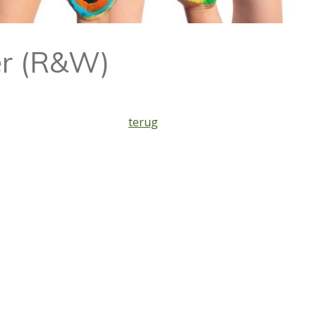
er (R&W)
terug