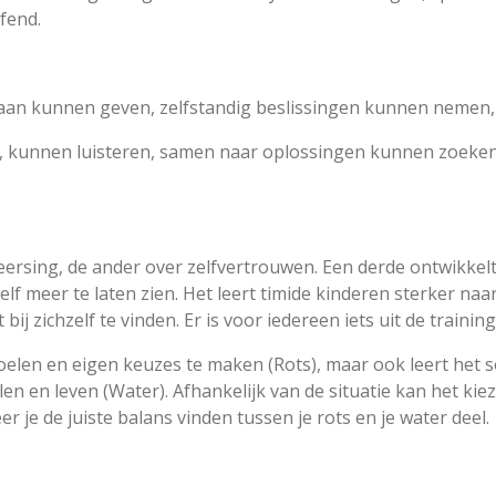
efend.
 aan kunnen geven, zelfstandig beslissingen kunnen nemen
, kunnen luisteren, samen naar oplossingen kunnen zoeken
heersing, de ander over zelfvertrouwen. Een derde ontwikke
lf meer te laten zien. Het leert timide kinderen sterker naar
bij zichzelf te vinden. Er is voor iedereen iets uit de training
e voelen en eigen keuzes te maken (Rots), maar ook leert he
n en leven (Water). Afhankelijk van de situatie kan het kie
r je de juiste balans vinden tussen je rots en je water deel.