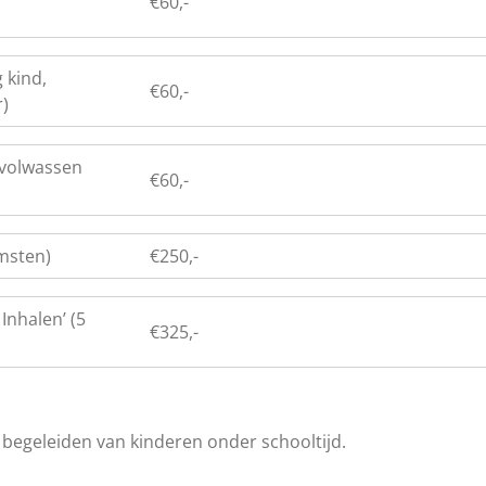
€60,-
 kind,
€60,-
)
ngvolwassen
€60,-
omsten)
€250,-
Inhalen’ (5
€325,-
 begeleiden van kinderen onder schooltijd.