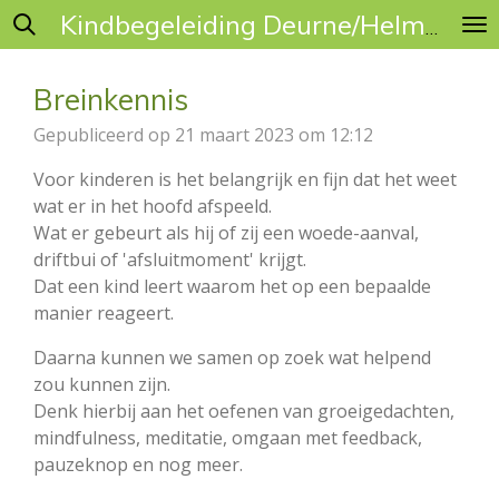
Ga
Kindbegeleiding Deurne/Helmond
direct
naar
Breinkennis
de
hoofdinhoud
Gepubliceerd op 21 maart 2023 om 12:12
Voor kinderen is het belangrijk en fijn dat het weet
wat er in het hoofd afspeeld.
Wat er gebeurt als hij of zij een woede-aanval,
driftbui of 'afsluitmoment' krijgt.
Dat een kind leert waarom het op een bepaalde
manier reageert.
Daarna kunnen we samen op zoek wat helpend
zou kunnen zijn.
Denk hierbij aan het oefenen van groeigedachten,
mindfulness, meditatie, omgaan met feedback,
pauzeknop en nog meer.