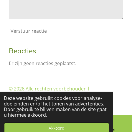
Verstuur reactie
Reacties
Er zijn geen reacties geplaatst.
© 2026 Alle rechten voorbehouden l
Kindbegeleiding Deurne/Helmond
Deze website gebruikt cookies voor analyse-
doeleinden en/of het tonen van advertenties.
Door gebruik te blijven maken van de site gaat
u hiermee akkoord.
Akkoord
E-mailadres
Telefoonnummer
Kaart