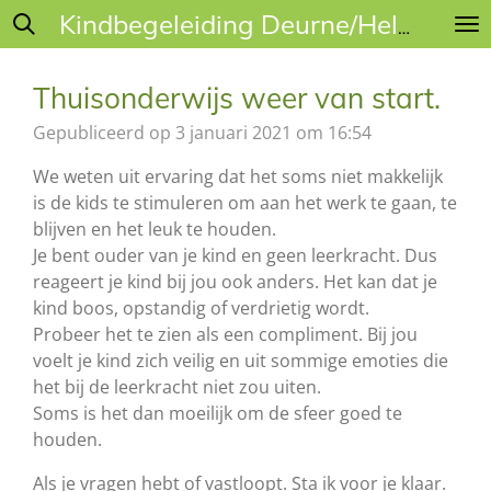
Ga
Kindbegeleiding Deurne/Helmond
direct
naar
Thuisonderwijs weer van start.
de
hoofdinhoud
Gepubliceerd op 3 januari 2021 om 16:54
We weten uit ervaring dat het soms niet makkelijk
is de kids te stimuleren om aan het werk te gaan, te
blijven en het leuk te houden.
Je bent ouder van je kind en geen leerkracht. Dus
reageert je kind bij jou ook anders. Het kan dat je
kind boos, opstandig of verdrietig wordt.
Probeer het te zien als een compliment. Bij jou
voelt je kind zich veilig en uit sommige emoties die
het bij de leerkracht niet zou uiten.
Soms is het dan moeilijk om de sfeer goed te
houden.
Als je vragen hebt of vastloopt. Sta ik voor je klaar.