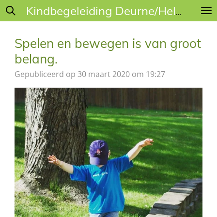
Ga
Kindbegeleiding Deurne/Helmond
direct
naar
Spelen en bewegen is van groot
de
belang.
hoofdinhoud
Gepubliceerd op 30 maart 2020 om 19:27