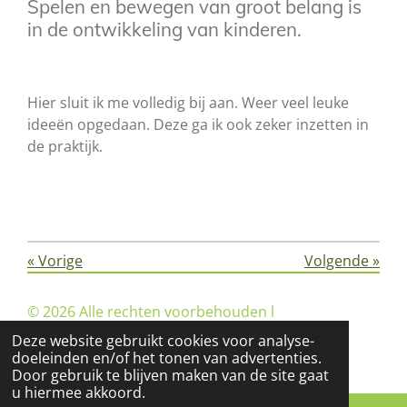
Spelen en bewegen van groot belang is
in de ontwikkeling van kinderen.
Hier sluit ik me volledig bij aan. Weer veel leuke
ideeën opgedaan. Deze ga ik ook zeker inzetten in
de praktijk.
.
«
Vorige
Volgende
»
© 2026 Alle rechten voorbehouden l
Kindbegeleiding Deurne/Helmond
Deze website gebruikt cookies voor analyse-
doeleinden en/of het tonen van advertenties.
Door gebruik te blijven maken van de site gaat
u hiermee akkoord.