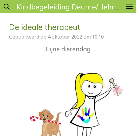
Ga
Kindbegeleiding Deurne/Helmond
direct
naar
De ideale therapeut
de
hoofdinhoud
Gepubliceerd op 4 oktober 2022 om 10:10
Fijne dierendag