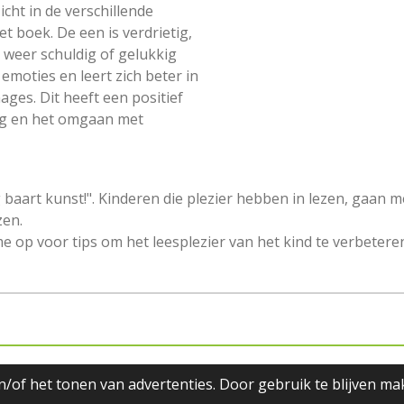
icht in de verschillende
t boek. De een is verdrietig,
n weer schuldig of gelukkig
emoties en leert zich beter in
ages. Dit heeft een positief
ing en het omgaan met
 baart kunst!". Kinderen die plezier hebben in lezen, gaan 
zen.
e op voor tips om het leesplezier van het kind te verbetere
orbehouden l Kindbegeleiding Deurne/He
/of het tonen van advertenties. Door gebruik te blijven ma