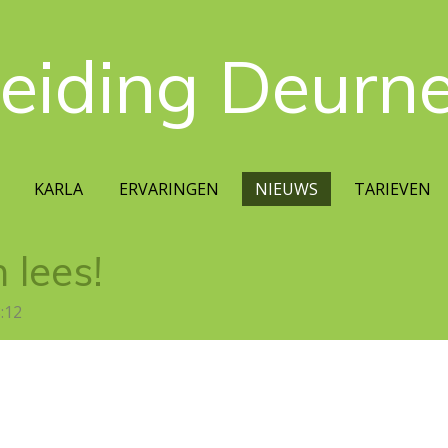
leiding Deurn
KARLA
ERVARINGEN
NIEUWS
TARIEVEN
 lees!
:12