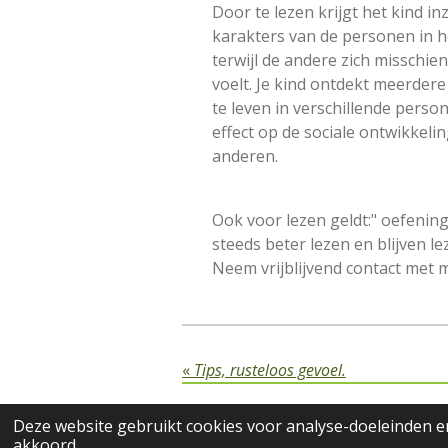
Door te lezen krijgt het kind inz
karakters van de personen in he
terwijl de andere zich misschie
voelt. Je kind ontdekt meerdere 
te leven in verschillende person
effect op de sociale ontwikkel
anderen.
Ook voor lezen geldt:" oefening
steeds beter lezen en blijven le
Neem vrijblijvend contact met m
«
Tips, rusteloos gevoel.
© 2026 Alle rechten vo
Deze website gebruikt cookies voor analyse-doeleinden en
akkoord.