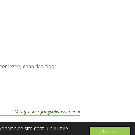
meer lezen, gaan daardoor
n.
Mindfulness jongvolwassenen
»
lmond
ken van de site gaat u hiermee
Akkoord