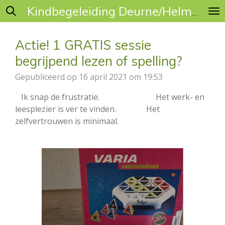
Ga
Kindbegeleiding Deurne/Helmond
direct
naar
Actie! 1 GRATIS sessie
de
begrijpend lezen of spelling?
hoofdinhoud
Gepubliceerd op 16 april 2021 om 19:53
Ik snap de frustratie.
Het werk- en
leesplezier is ver te vinden.
Het
zelfvertrouwen is minimaal.